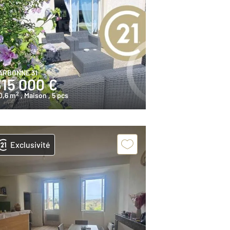
ARBONNE 31
315 000 €
2
0,6 m
, Maison
, 5 pcs
Exclusivité