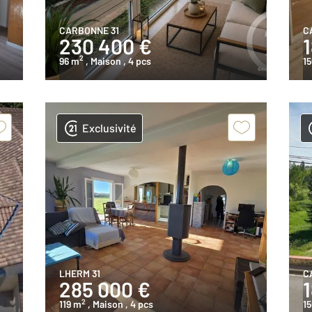
CARBONNE 31
C
230 400 €
2
96 m
, Maison
, 4 pcs
1
Exclusivité
LHERM 31
C
285 000 €
2
119 m
, Maison
, 4 pcs
1