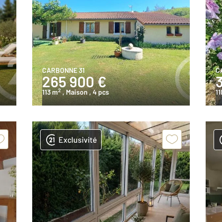
CARBONNE 31
C
265 900 €
2
113 m
, Maison
, 4 pcs
11
Exclusivité