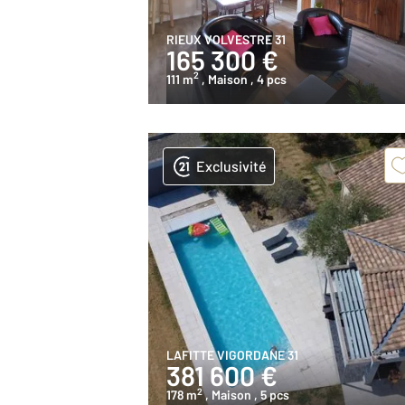
RIEUX VOLVESTRE 31
165 300 €
2
111 m
, Maison
, 4 pcs
Exclusivité
LAFITTE VIGORDANE 31
381 600 €
2
178 m
, Maison
, 5 pcs