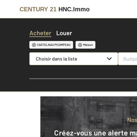
CENTURY 21
HNC.Immo
Acheter
Louer
CASTELNAU PICAMPEAU
Maison
Choisir dans la liste
No
Créez-vous une alerte mail pour être averti quand une annonce est en ligne et consultez la