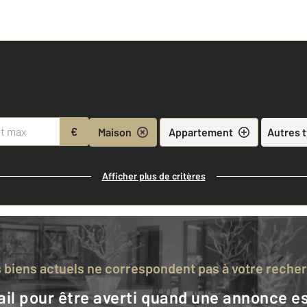
€
Maison
Appartement
Autres 
Afficher plus de critères
s biens actuels ne correspondent pas à votre reche