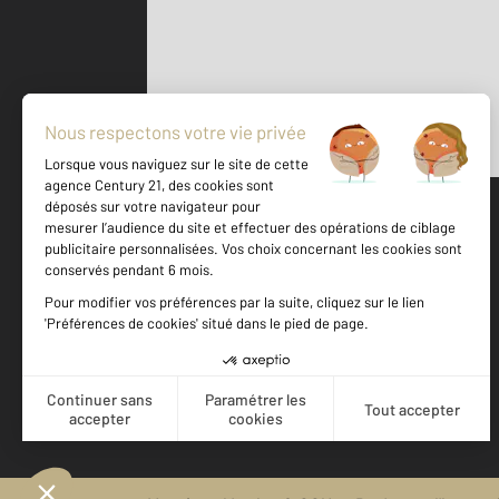
Parlons de vous, parlons biens
500 m
©
Mappy
Votre agence est notée
Achat
Vente
9,0
/
10