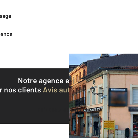
ssage
agence
Notre agence est notée
9,0/10
r nos clients
Avis authentifiés par Qualite
Voir tous les avis clients