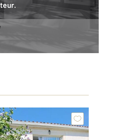
teur.
e