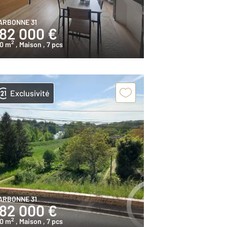
ARBONNE 31
182 000 €
2
50 m
, Maison
, 7 pcs
Exclusivité
ARBONNE 31
182 000 €
2
50 m
, Maison
, 7 pcs