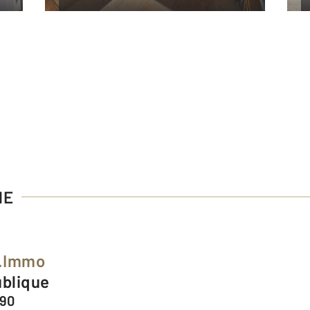
NE
C.Immo
ublique
390