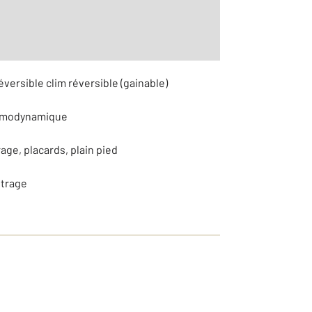
éversible clim réversible (gainable)
ermodynamique
age, placards, plain pied
itrage