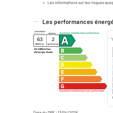
Les informations sur les risques auxq
Les performances énerg
consommation
logement extrêmement performant
(énergie primaire)
émissions
63
2
*
2
2
kWh/m
.an
kg CO
/m
.an
2
33 kWh/m²/an
d'énergie finale
logement extrêmement peu performant
Date du DPE : 13/04/2026