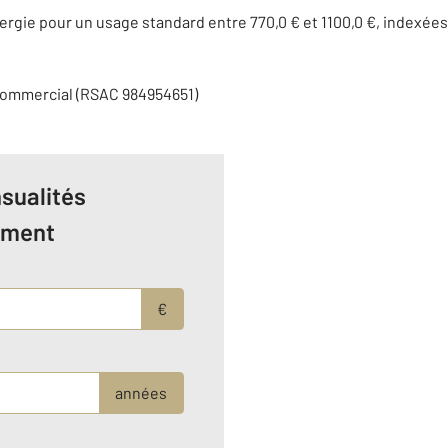
rgie pour un usage standard entre 770,0 € et 1100,0 €, indexée
commercial (RSAC 984954651)
sualités
ement
€
années