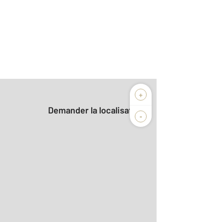
+
Demander la localisation
-
r le détail]