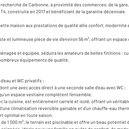
recherché de Carbonne, à proximité des commerces, de la gare, 
4, construite en 2017 et bénéficiant de la garantie décennale.
ette maison aux prestations de qualité allie confort, modernité 
ste et lumineuse pièce de vie d'environ 56 m², offrant un espace c
nagée et équipée, séduira les amateurs de belles finitions : cuis
et nombreux équipements de qualité.
d'eau et WC privatifs ;
ont une avec accès direct à une seconde salle d'eau avec WC ;
 qu'un espace vestiaire complètent l'ensemble.
a cuisine, est entièrement carrelé et isolé, offrant un véritable
'une climatisation réversible gainable et d'un chauffe-eau the
t optimal en toute saison.
 de 1 000 m², le terrain est piscinable et offre un beau potenti
soignées, idéale pour une famille en quête de confort, de modern