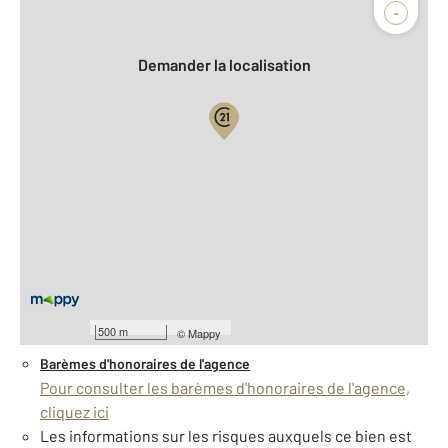
Agence
Biens vendus
-
Demander la localisation
Vue globale
2
Surface totale : 96 m
2
Surface habitable : 96 m
2
Surface terrain : 979 m
Nombre de pièces : 1
[Voir le détail]
À savoir
500 m
©
Mappy
Barèmes d'honoraires de l'agence
Pour consulter les barèmes d'honoraires de l'agence,
cliquez ici
Les informations sur les risques auxquels ce bien est