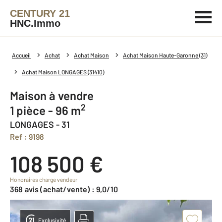
CENTURY 21
HNC.Immo
Accueil
Achat
Achat Maison
Achat Maison Haute-Garonne (31)
Achat Maison LONGAGES (31410)
Maison à vendre
2
1 pièce - 96 m
LONGAGES - 31
Ref : 9198
108 500 €
Honoraires charge vendeur
368 avis (achat/vente) : 9,0/10
Exclusivité