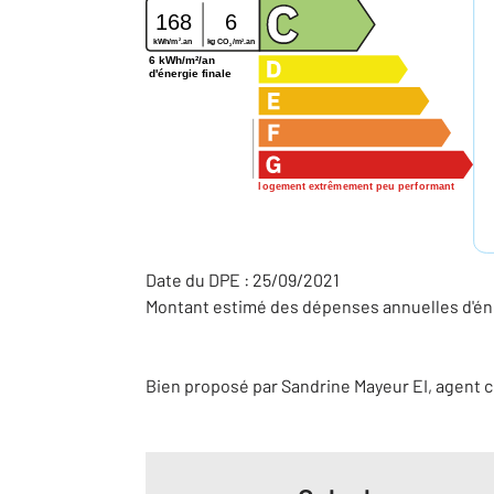
168
6
2
2
kg CO
/m
.an
kWh/m
.an
2
6 kWh/m²/an
d'énergie finale
logement extrêmement peu performant
Date du DPE : 25/09/2021
Montant estimé des dépenses annuelles d'éne
Bien proposé par
Sandrine
Mayeur
EI
, agent 