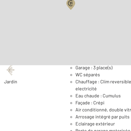
2
Surface habitable : 113 m
Nombre de pièces : 4
[Voi
Général
Garage : 3 place(s)
WC séparés
Jardin
Chauffage : Clim reversible
electricité
Eau chaude : Cumulus
Façade : Crépi
Air conditionné, double vitr
Arrosage intégré par puits
Eclairage extérieur
Porte de garage motorisée