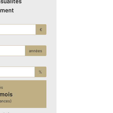
sualités
ement
€
années
%
és
 mois
ances)