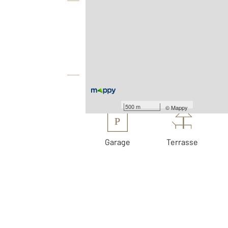
Vue globale
2
Surface totale : 207 m
2
Surface terrain : 2 099 m
Équipements
Les plus
500 m
©
Mappy
P
Garage
Terrasse