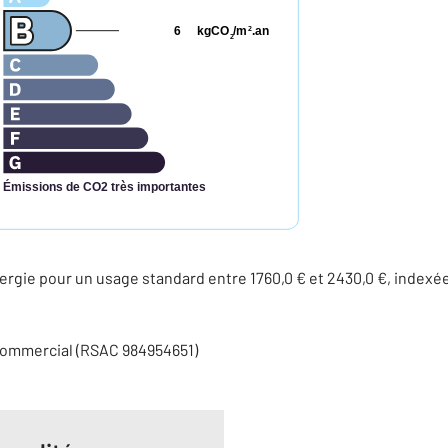
6
kgCO
/m
.an
2
2
Émissions de CO2 très importantes
rgie pour un usage standard entre 1760,0 € et 2430,0 €, indexé
commercial (RSAC 984954651)