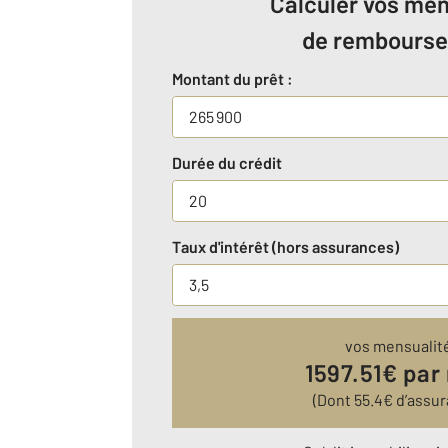
Calculer vos men
de rembours
Montant du prêt :
Durée du crédit
Taux d'intérêt (hors assurances)
vos mensualit
1597.51
€ par
(Dont
55.4
€ d’assur